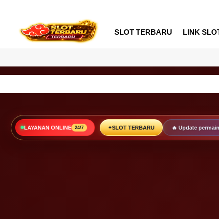
Skip
to
content
SLOT TERBARU
LINK SLO
Buka Info Lebih Lanjut
NAN ONLINE
SLOT TERBARU
🔥 Update permainan dan informa
24/7