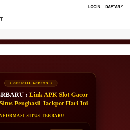
LOGIN
DAFTAR
Cari
Cari
Troli
Login/Sign-Up
OT
top • Android • iOS
🛡️ Jaga keamanan username dan kata sandi
LAYANA
✦ OFFICIAL ACCESS ✦
ERBARU :
Link APK Slot Gacor
itus Penghasil Jackpot Hari Ini
NFORMASI SITUS TERBARU ——