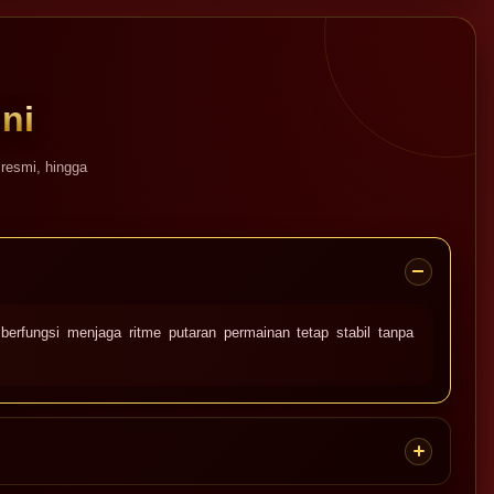
Ini
resmi, hingga
erfungsi menjaga ritme putaran permainan tetap stabil tanpa