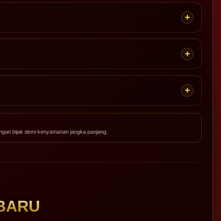
engan bijak demi kenyamanan jangka panjang.
RBARU