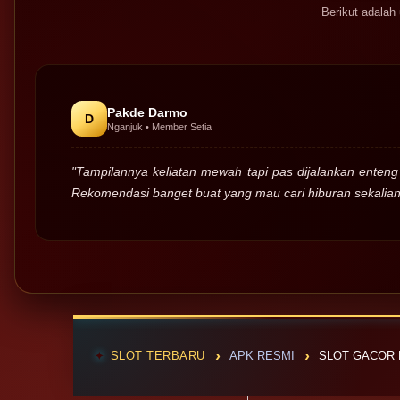
Berikut adalah
Mbak Sriati
S
★★
Wonosobo • Member Baru
er.
"Seneng bener main lewat aplikasi resmi ini karena gak
gratis. Uang kemenangan langsung ditransfer penuh ke e-
SLOT TERBARU
APK RESMI
SLOT GACOR H
Footer Navigation