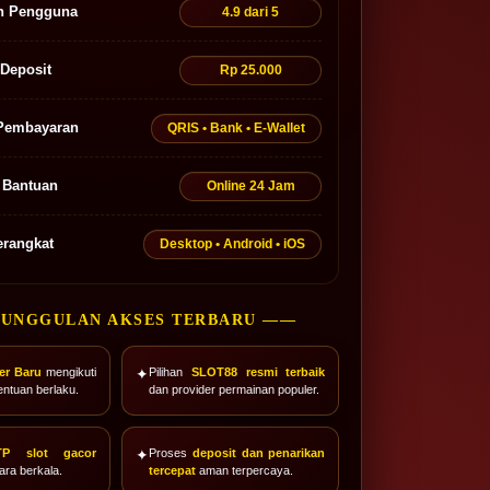
an Pengguna
4.9 dari 5
 Deposit
Rp 25.000
Pembayaran
QRIS • Bank • E-Wallet
 Bantuan
Online 24 Jam
erangkat
Desktop • Android • iOS
UNGGULAN AKSES TERBARU ——
r Baru
mengikuti
✦
Pilihan
SLOT88 resmi terbaik
entuan berlaku.
dan provider permainan populer.
TP slot gacor
✦
Proses
deposit dan penarikan
ra berkala.
tercepat
aman terpercaya.