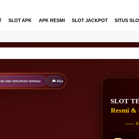
T
SLOT APK
APK RESMI
SLOT JACKPOT
SITUS SL
si terbaru
🎮 Akses
Slot Terbaru
💳 QRIS • Bank • E-Wallet
📱 Desk
SLOT T
Resmi & S
—— I