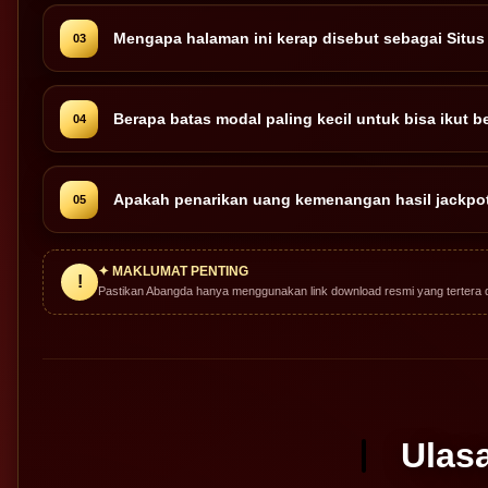
Mengapa halaman ini kerap disebut sebagai Situs 
03
Berapa batas modal paling kecil untuk bisa ikut 
04
Apakah penarikan uang kemenangan hasil jackpo
05
✦ MAKLUMAT PENTING
!
Pastikan Abangda hanya menggunakan link download resmi yang tertera d
Ulas