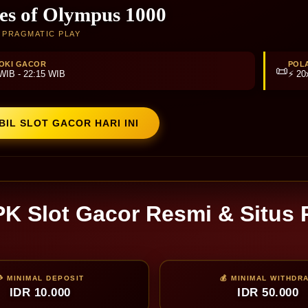
uit Party: Multiplier Boom
 PRAGMATIC PLAY
OKI GACOR
POL
📜
WIB - 07:45 WIB
🔄 1
BIL SLOT GACOR HARI INI
 Slot Gacor Resmi & Situs Pe
💳 MINIMAL DEPOSIT
💰 MINIMAL WITHDR
IDR 10.000
IDR 50.000