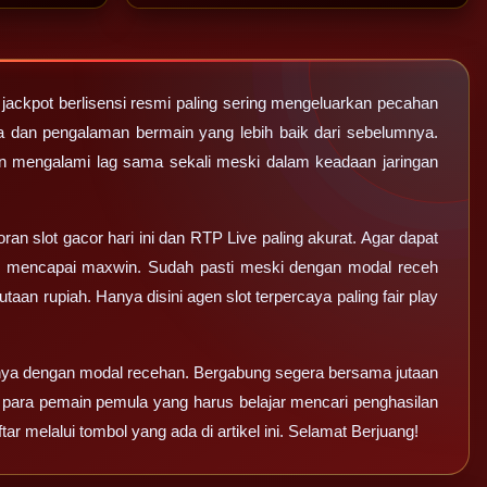
jackpot berlisensi resmi paling sering mengeluarkan pecahan
 dan pengalaman bermain yang lebih baik dari sebelumnya.
an mengalami lag sama sekali meski dalam keadaan jaringan
an slot gacor hari ini dan RTP Live paling akurat. Agar dapat
an mencapai maxwin. Sudah pasti meski dengan modal receh
an rupiah. Hanya disini agen slot terpercaya paling fair play
hanya dengan modal recehan. Bergabung segera bersama jutaan
k para pemain pemula yang harus belajar mencari penghasilan
 melalui tombol yang ada di artikel ini. Selamat Berjuang!