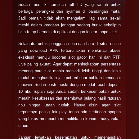
Sudah memiliki tampilan full HD yang ramah untuk
berbagai perangkat dan nyaman di pandangan mata.
Jadi pemain tidak akan mengalami lag sama sekali
meski dalam keadaan jaringan sedang buruk sekalipun
bisa tetap bermain di aplikasi dengan lancar tanpa lelet.
Selain itu, untuk pengguna setia dan baru di situs online
yang download APK terbaru akan menikmati akses
eksklusif menuju bocoran slot gacor hari ini dan RTP
Live paling akurat. Agar dapat meningkatkan persentase
menang para slot mania menjadi lebih tinggi dan lebih
mudah menghasilkan jackpot terbesar bahkan mencapai
maxwin. Sudah pasti meski dengan modal receh deposit
10 ribu rupiah saja Anda sudah berkesempatan untuk
meraih kesuksesan dan membawa pulang hasil ratusan
ribu hingga jutaan rupiah. Hanya disini agen slot
terpercaya paling fair play tanpa ada settingan apapun
yang fokus membantu memulihkan ekonomi masyarakat
umum.
Jangan lewatkan kesempatan untuk memenangkan