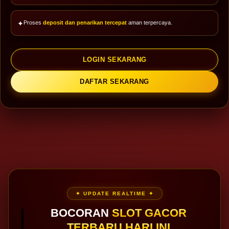
✦
Proses
deposit dan penarikan tercepat
aman terpercaya.
LOGIN SEKARANG
DAFTAR SEKARANG
Layer Popup Close
✦ UPDATE REALTIME ✦
BOCORAN
SLOT GACOR
TERBARU HARI INI