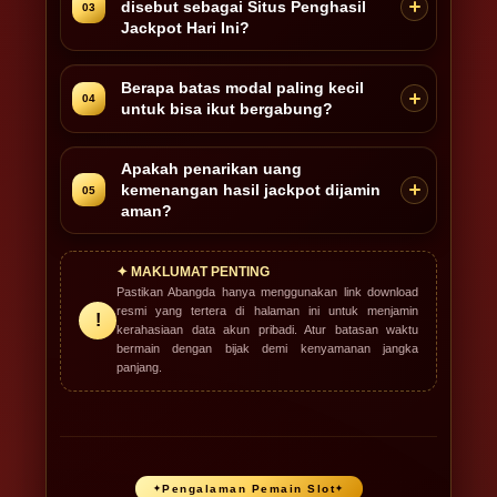
disebut sebagai Situs Penghasil
03
Jackpot Hari Ini?
Berapa batas modal paling kecil
04
untuk bisa ikut bergabung?
Apakah penarikan uang
kemenangan hasil jackpot dijamin
05
aman?
✦ MAKLUMAT PENTING
Pastikan Abangda hanya menggunakan link download
resmi yang tertera di halaman ini untuk menjamin
!
kerahasiaan data akun pribadi. Atur batasan waktu
bermain dengan bijak demi kenyamanan jangka
panjang.
Pengalaman Pemain Slot