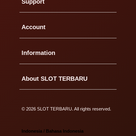
Support
Buka
Account
Buka
Information
Buka
About SLOT TERBARU
© 2026 SLOT TERBARU. All rights reserved.
Indonesia / Bahasa Indonesia