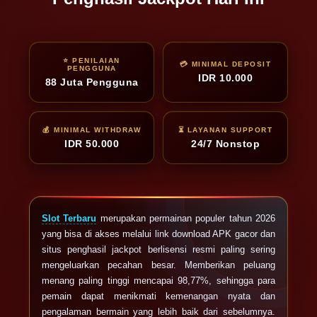
⭐ PENILAIAN
💳 MINIMAL DEPOSIT
PENGGUNA
IDR 10.000
88 Juta Pengguna
💰 MINIMAL WITHDRAW
⏳ LAYANAN SUPPORT
IDR 50.000
24/7 Nonstop
Slot Terbaru
merupakan permainan populer tahun 2026
yang bisa di akses melalui link download APK gacor dan
situs penghasil jackpot berlisensi resmi paling sering
mengeluarkan pecahan besar. Memberikan peluang
menang paling tinggi mencapai 98,77%, sehingga para
pemain dapat menikmati kemenangan nyata dan
pengalaman bermain yang lebih baik dari sebelumnya.