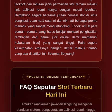
jackpot dari ratusan jenis permainan slot terbaru melalui
link aplikasi resmi hanya dengan modal recehan.
Bergabung segera bersama jutaan pemain slot di situs
penghasil cuan no.1 saat ini dan nikmati berbagai promo
menarik yang sangat menguntungkan. Cocok untuk para
pemain pemula yang harus belajar mencari penghasilan
tambahan dari game judi online demi memenuhi
kebutuhan hidu[ yang sangat tinggi. Raih segera
kesempatan emasnya dengan daftar melalui tombol
yang ada di artikel ini. Selamat Berjuang!
PUSAT INFORMASI TERPERCAYA
FAQ Seputar
Slot Terbaru
Hari Ini
Temukan rangkuman jawaban langsung mengenai
panduan sistem, pengoperasian aplikasi resmi, hingga