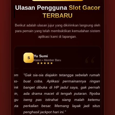
Ulasan Pengguna
Slot Gacor
TERBARU
Berikut adalah ulasan jujur yang dikirimkan langsung oleh
para pemain yang telah membuktikan kemudahan sistem
aplikasi kami di lapangan.
Yu Sumi
Ba
S
J
Klaten • Member Baru
Me
★★★★★
a sistem
"Gak sia-sia diajakin tetangga sebelah rumah
"Udah ke
mpet pas-
buat coba. Aplikasi permainannya ringan
sini sa
ewat link
banget dibuka di HP jadul saya, gak pernah
dan tra
 admin,
ada drama macet di tengah putaran. Nyoba
depo la
m minggu
iseng pas istirahat siang malah ketemu
sistem 
k sejuta
perkalian besar. Memang layak jadi situs
buat nge
penghasil jackpot hari ini."
pas."