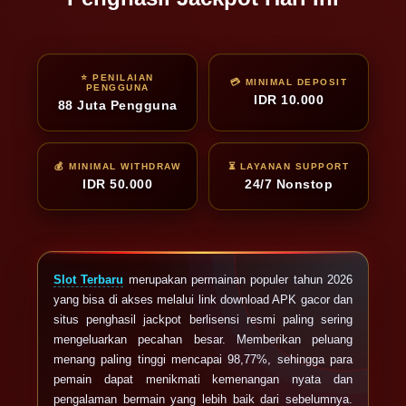
⭐ PENILAIAN
💳 MINIMAL DEPOSIT
PENGGUNA
IDR 10.000
88 Juta Pengguna
💰 MINIMAL WITHDRAW
⏳ LAYANAN SUPPORT
IDR 50.000
24/7 Nonstop
Slot Terbaru
merupakan permainan populer tahun 2026
yang bisa di akses melalui link download APK gacor dan
situs penghasil jackpot berlisensi resmi paling sering
mengeluarkan pecahan besar. Memberikan peluang
menang paling tinggi mencapai 98,77%, sehingga para
pemain dapat menikmati kemenangan nyata dan
pengalaman bermain yang lebih baik dari sebelumnya.