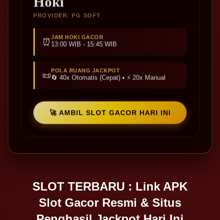
Hoki
PROVIDER: PG SOFT
JAM HOKI GACOR
⏰
13:00 WIB - 15:45 WIB
POLA RUANG JACKPOT
📜
🔄 40x Otomatis (Cepat) • ⚡ 20x Manual
🚀 AMBIL SLOT GACOR HARI INI
SLOT TERBARU : Link APK
Slot Gacor Resmi & Situs
Penghasil Jackpot Hari Ini