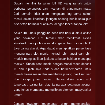
Sudah memiliki tampilan full HD yang ramah untuk
berbagai perangkat dan nyaman di pandangan mata.
Jadi pemain tidak akan mengalami lag sama sekali
meski dalam keadaan jaringan sedang buruk sekalipun
bisa tetap bermain di aplikasi dengan lancar tanpa lelet.
Selain itu, untuk pengguna setia dan baru di situs online
yang download APK terbaru akan menikmati akses
eksklusif menuju bocoran slot gacor hari ini dan RTP
Live paling akurat. Agar dapat meningkatkan persentase
menang para slot mania menjadi lebih tinggi dan lebih
mudah menghasilkan jackpot terbesar bahkan mencapai
maxwin. Sudah pasti meski dengan modal receh deposit
10 ribu rupiah saja Anda sudah berkesempatan untuk
meraih kesuksesan dan membawa pulang hasil ratusan
ribu hingga jutaan rupiah. Hanya disini agen slot
terpercaya paling fair play tanpa ada settingan apapun
yang fokus membantu memulihkan ekonomi masyarakat
umum.
Jangan lewatkan kesempatan untuk memenangkan