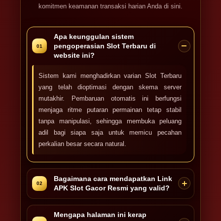
komitmen keamanan transaksi harian Anda di sini.
Apa keunggulan sistem
pengoperasian Slot Terbaru di
01
website ini?
Sistem kami menghadirkan varian Slot Terbaru
yang telah dioptimasi dengan skema server
mutakhir. Pembaruan otomatis ini berfungsi
menjaga ritme putaran permainan tetap stabil
tanpa manipulasi, sehingga membuka peluang
adil bagi siapa saja untuk memicu pecahan
perkalian besar secara natural.
Bagaimana cara mendapatkan Link
02
APK Slot Gacor Resmi yang valid?
Mengapa halaman ini kerap