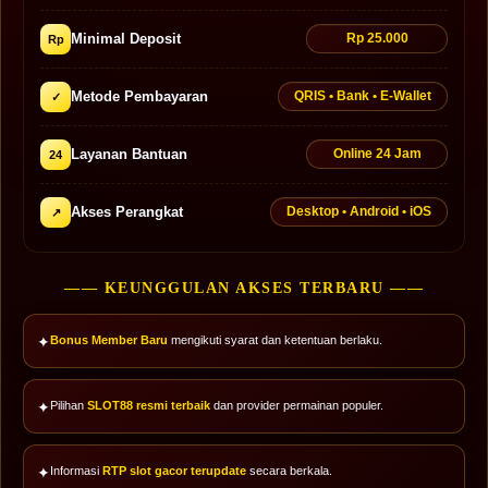
Minimal Deposit
Rp 25.000
Rp
Metode Pembayaran
QRIS • Bank • E-Wallet
✓
Layanan Bantuan
Online 24 Jam
24
Akses Perangkat
Desktop • Android • iOS
↗
—— KEUNGGULAN AKSES TERBARU ——
✦
Bonus Member Baru
mengikuti syarat dan ketentuan berlaku.
✦
Pilihan
SLOT88 resmi terbaik
dan provider permainan populer.
✦
Informasi
RTP slot gacor terupdate
secara berkala.