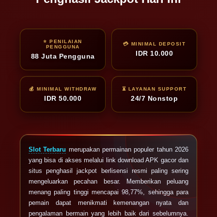
⭐ PENILAIAN
💳 MINIMAL DEPOSIT
PENGGUNA
IDR 10.000
88 Juta Pengguna
💰 MINIMAL WITHDRAW
⏳ LAYANAN SUPPORT
IDR 50.000
24/7 Nonstop
Slot Terbaru
merupakan permainan populer tahun 2026
yang bisa di akses melalui link download APK gacor dan
situs penghasil jackpot berlisensi resmi paling sering
mengeluarkan pecahan besar. Memberikan peluang
menang paling tinggi mencapai 98,77%, sehingga para
pemain dapat menikmati kemenangan nyata dan
pengalaman bermain yang lebih baik dari sebelumnya.