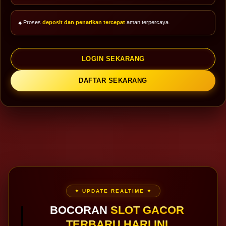
✦
Proses
deposit dan penarikan tercepat
aman terpercaya.
LOGIN SEKARANG
DAFTAR SEKARANG
Layer Popup Close
✦ UPDATE REALTIME ✦
BOCORAN
SLOT GACOR
TERBARU HARI INI