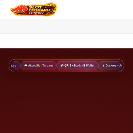
Skip
to
Cari
Troli
Login
Navigation
content
Buka Info Lebih Lanjut
ru
🎮 Akses
Slot Terbaru
💳 QRIS • Bank • E-Wallet
📱 Desktop • Android • iOS