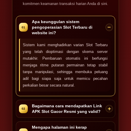
komitmen keamanan transaksi harian Anda di sini.
Apa keunggulan sistem
pengoperasian Slot Terbaru di
01
website ini?
Sistem kami menghadirkan varian Slot Terbaru
yang telah dioptimasi dengan skema server
mutakhir. Pembaruan otomatis ini berfungsi
menjaga ritme putaran permainan tetap stabil
tanpa manipulasi, sehingga membuka peluang
adil bagi siapa saja untuk memicu pecahan
perkalian besar secara natural.
Bagaimana cara mendapatkan Link
02
APK Slot Gacor Resmi yang valid?
Mengapa halaman ini kerap