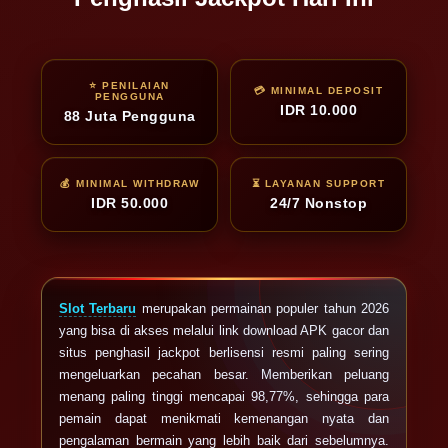
⭐ PENILAIAN
💳 MINIMAL DEPOSIT
PENGGUNA
IDR 10.000
88 Juta Pengguna
💰 MINIMAL WITHDRAW
⏳ LAYANAN SUPPORT
IDR 50.000
24/7 Nonstop
Slot Terbaru
merupakan permainan populer tahun 2026
yang bisa di akses melalui link download APK gacor dan
situs penghasil jackpot berlisensi resmi paling sering
mengeluarkan pecahan besar. Memberikan peluang
menang paling tinggi mencapai 98,77%, sehingga para
pemain dapat menikmati kemenangan nyata dan
pengalaman bermain yang lebih baik dari sebelumnya.