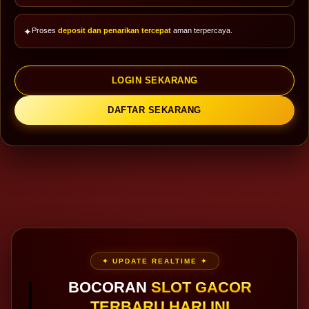
✦
Proses
deposit dan penarikan tercepat
aman terpercaya.
LOGIN SEKARANG
DAFTAR SEKARANG
Layer Popup Close
✦ UPDATE REALTIME ✦
BOCORAN
SLOT GACOR
TERBARU HARI INI