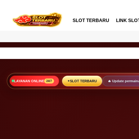
Skip
to
content
SLOT TERBARU
LINK SLO
Buka Info Lebih Lanjut
NAN ONLINE
SLOT TERBARU
🔥 Update permainan dan informa
24/7