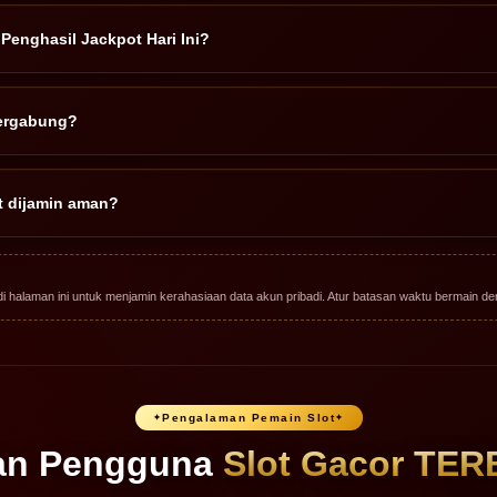
Penghasil Jackpot Hari Ini?
bergabung?
t dijamin aman?
i halaman ini untuk menjamin kerahasiaan data akun pribadi. Atur batasan waktu bermain d
Pengalaman Pemain Slot
an Pengguna
Slot Gacor TE