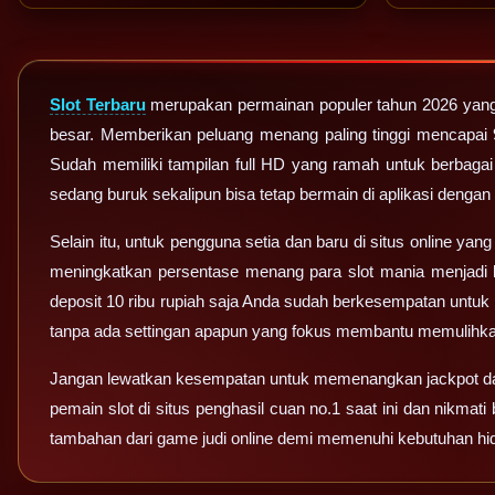
Slot Terbaru
merupakan permainan populer tahun 2026 yang b
besar. Memberikan peluang menang paling tinggi mencapai
Sudah memiliki tampilan full HD yang ramah untuk berbaga
sedang buruk sekalipun bisa tetap bermain di aplikasi dengan l
Selain itu, untuk pengguna setia dan baru di situs online ya
meningkatkan persentase menang para slot mania menjadi 
deposit 10 ribu rupiah saja Anda sudah berkesempatan untuk m
tanpa ada settingan apapun yang fokus membantu memulih
Jangan lewatkan kesempatan untuk memenangkan jackpot dari 
pemain slot di situs penghasil cuan no.1 saat ini dan nikm
tambahan dari game judi online demi memenuhi kebutuhan hidu