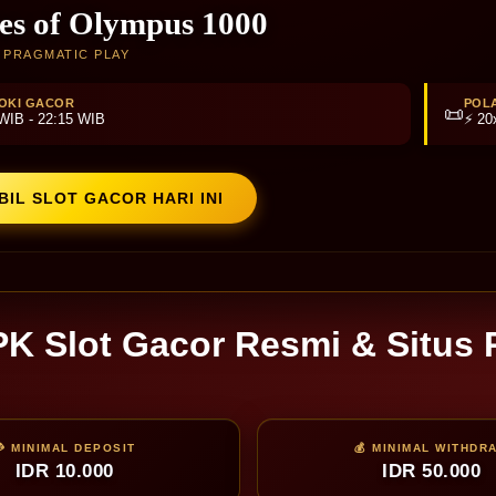
uit Party: Multiplier Boom
 PRAGMATIC PLAY
OKI GACOR
POL
📜
WIB - 07:45 WIB
🔄 1
BIL SLOT GACOR HARI INI
 Slot Gacor Resmi & Situs Pe
💳 MINIMAL DEPOSIT
💰 MINIMAL WITHDR
IDR 10.000
IDR 50.000