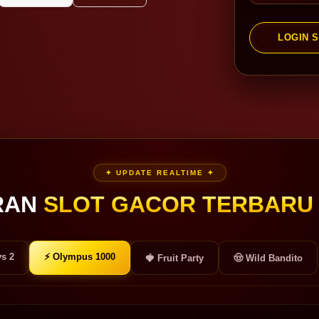
LOGIN 
✦ UPDATE REALTIME ✦
RAN
SLOT GACOR TERBARU H
s 2
⚡ Olympus 1000
🍓 Fruit Party
🤠 Wild Bandito