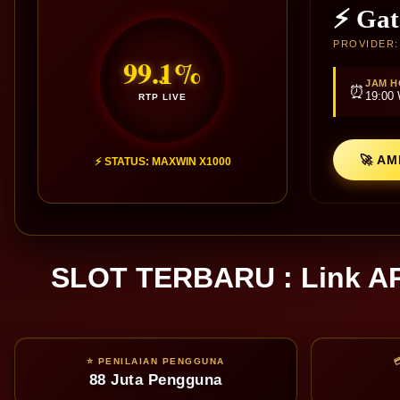
🍓 Fr
PROVIDER:
96.9%
JAM H
⏰
05:00 
RTP LIVE
🚀 AM
🍓 STATUS: PERKALIAN BERUNTUN
SLOT TERBARU : Link APK
⭐ PENILAIAN PENGGUNA
88 Juta Pengguna