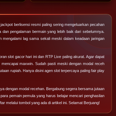
jackpot berlisensi resmi paling sering mengeluarkan pecahan
 dan pengalaman bermain yang lebih baik dari sebelumnya.
an mengalami lag sama sekali meski dalam keadaan jaringan
an slot gacor hari ini dan RTP Live paling akurat. Agar dapat
an mencapai maxwin. Sudah pasti meski dengan modal receh
an rupiah. Hanya disini agen slot terpercaya paling fair play
hanya dengan modal recehan. Bergabung segera bersama jutaan
k para pemain pemula yang harus belajar mencari penghasilan
 melalui tombol yang ada di artikel ini. Selamat Berjuang!