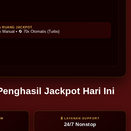
A RUANG JACKPOT
00x Otomatis (Cepat) • ⚡ 10x Manual
nghasil Jackpot Hari Ini
AW
⏳ LAYANAN SUPPORT
24/7 Nonstop