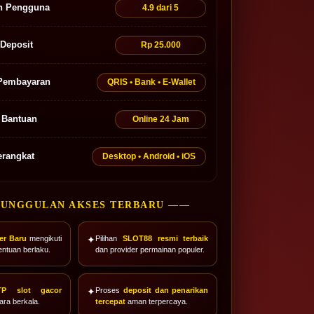
an Pengguna
4.9 dari 5
 Deposit
Rp 25.000
Pembayaran
QRIS • Bank • E-Wallet
 Bantuan
Online 24 Jam
erangkat
Desktop • Android • iOS
UNGGULAN AKSES TERBARU ——
r Baru
mengikuti
✦
Pilihan
SLOT88 resmi terbaik
entuan berlaku.
dan provider permainan populer.
TP slot gacor
✦
Proses
deposit dan penarikan
ra berkala.
tercepat
aman terpercaya.