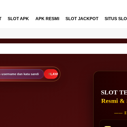
T
SLOT APK
APK RESMI
SLOT JACKPOT
SITUS SL
 kata sandi
LAYANAN ONLINE
SLOT TERBARU
🔥 Upda
24/7
SLOT T
Resmi & S
—— I