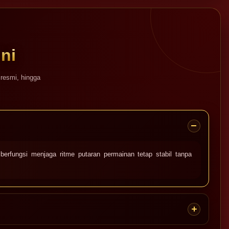
Ini
resmi, hingga
erfungsi menjaga ritme putaran permainan tetap stabil tanpa