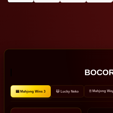
Layer Popup Close
BOCO
🀄 Mahjong Way
🎰 Mahjong Wins 3
🐱 Lucky Neko