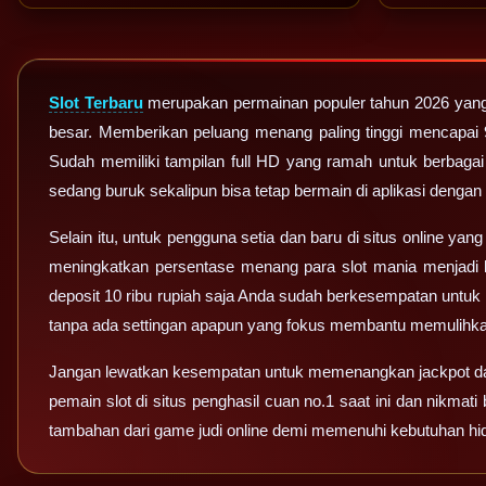
Slot Terbaru
merupakan permainan populer tahun 2026 yang b
besar. Memberikan peluang menang paling tinggi mencapai
Sudah memiliki tampilan full HD yang ramah untuk berbaga
sedang buruk sekalipun bisa tetap bermain di aplikasi dengan l
Selain itu, untuk pengguna setia dan baru di situs online ya
meningkatkan persentase menang para slot mania menjadi 
deposit 10 ribu rupiah saja Anda sudah berkesempatan untuk m
tanpa ada settingan apapun yang fokus membantu memulih
Jangan lewatkan kesempatan untuk memenangkan jackpot dari 
pemain slot di situs penghasil cuan no.1 saat ini dan nikm
tambahan dari game judi online demi memenuhi kebutuhan hidu