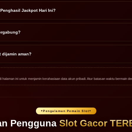
Penghasil Jackpot Hari Ini?
bergabung?
t dijamin aman?
i halaman ini untuk menjamin kerahasiaan data akun pribadi. Atur batasan waktu bermain d
Pengalaman Pemain Slot
an Pengguna
Slot Gacor TE