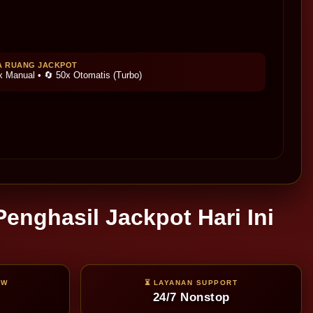
A RUANG JACKPOT
0x Otomatis (Cepat) • ⚡ 20x Manual
nghasil Jackpot Hari Ini
AW
⏳ LAYANAN SUPPORT
24/7 Nonstop