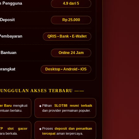
an Pengguna
4.9 dari 5
 Deposit
Rp 25.000
Pembayaran
QRIS • Bank • E-Wallet
 Bantuan
Online 24 Jam
erangkat
Desktop • Android • iOS
UNGGULAN AKSES TERBARU ——
r Baru
mengikuti
✦
Pilihan
SLOT88 resmi terbaik
entuan berlaku.
dan provider permainan populer.
TP slot gacor
✦
Proses
deposit dan penarikan
ra berkala.
tercepat
aman terpercaya.