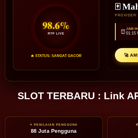
🐱 Lu
PROVIDER:
97.8%
JAM H
⏰
13:00 
RTP LIVE
🚀 AM
🐱 STATUS: MUDAH PECAH
SLOT TERBARU : Link APK
⭐ PENILAIAN PENGGUNA
88 Juta Pengguna