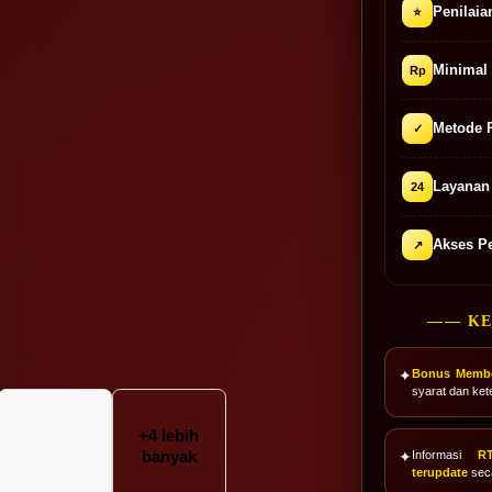
Penilai
⭐
Minimal
Rp
Metode 
✓
Layanan
24
Akses P
↗
—— KE
✦
Bonus Membe
syarat dan ket
+4 lebih
banyak
✦
Informasi
R
terupdate
seca