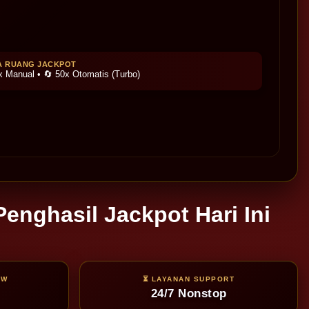
A RUANG JACKPOT
0x Otomatis (Cepat) • ⚡ 20x Manual
nghasil Jackpot Hari Ini
AW
⏳ LAYANAN SUPPORT
24/7 Nonstop