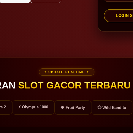
LOGIN 
✦ UPDATE REALTIME ✦
RAN
SLOT GACOR TERBARU H
s 2
⚡ Olympus 1000
🍓 Fruit Party
🤠 Wild Bandito