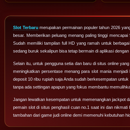
Slot Terbaru
merupakan permainan populer tahun 2026 yang b
besar. Memberikan peluang menang paling tinggi mencapai
Sudah memiliki tampilan full HD yang ramah untuk berbaga
sedang buruk sekalipun bisa tetap bermain di aplikasi dengan l
Selain itu, untuk pengguna setia dan baru di situs online ya
meningkatkan persentase menang para slot mania menjadi 
deposit 10 ribu rupiah saja Anda sudah berkesempatan untuk m
tanpa ada settingan apapun yang fokus membantu memulih
Jangan lewatkan kesempatan untuk memenangkan jackpot dari 
pemain slot di situs penghasil cuan no.1 saat ini dan nikm
tambahan dari game judi online demi memenuhi kebutuhan hidu