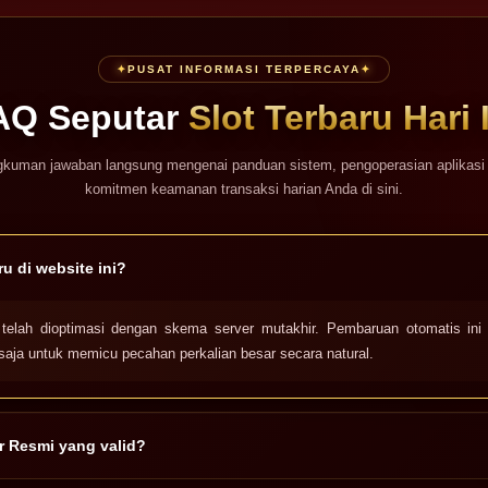
PUSAT INFORMASI TERPERCAYA
AQ Seputar
Slot Terbaru Hari 
kuman jawaban langsung mengenai panduan sistem, pengoperasian aplikasi 
komitmen keamanan transaksi harian Anda di sini.
u di website ini?
telah dioptimasi dengan skema server mutakhir. Pembaruan otomatis ini b
saja untuk memicu pecahan perkalian besar secara natural.
 Resmi yang valid?