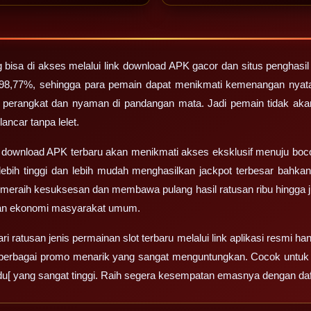
isa di akses melalui link download APK gacor dan situs penghasil 
 98,77%, sehingga para pemain dapat menikmati kemenangan nyata
i perangkat dan nyaman di pandangan mata. Jadi pemain tidak ak
ancar tanpa lelet.
ng download APK terbaru akan menikmati akses eksklusif menuju bocor
lebih tinggi dan lebih mudah menghasilkan jackpot terbesar bahk
eraih kesuksesan dan membawa pulang hasil ratusan ribu hingga juta
kan ekonomi masyarakat umum.
ratusan jenis permainan slot terbaru melalui link aplikasi resmi 
ati berbagai promo menarik yang sangat menguntungkan. Cocok untu
[ yang sangat tinggi. Raih segera kesempatan emasnya dengan daftar