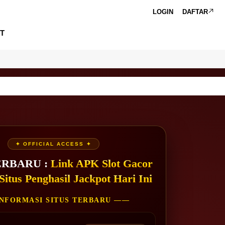
LOGIN
DAFTAR
Cari
Cari
Troli
Login/Sign-Up
OT
te permainan dan informasi terbaru
🎮 Akses
Slot Terbaru
💳 QRIS • Bank
✦ OFFICIAL ACCESS ✦
ERBARU :
Link APK Slot Gacor
itus Penghasil Jackpot Hari Ini
NFORMASI SITUS TERBARU ——