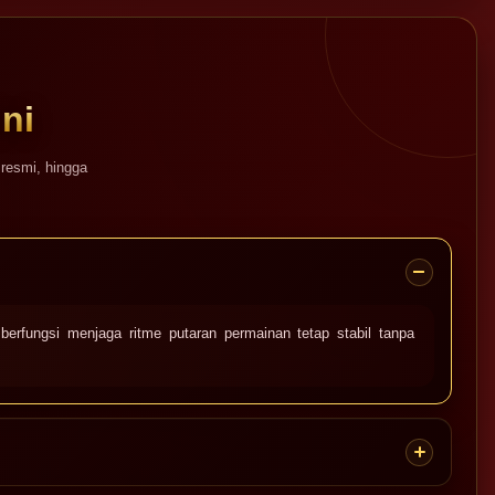
Ini
resmi, hingga
erfungsi menjaga ritme putaran permainan tetap stabil tanpa