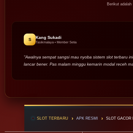
Berikut adalah
Yu Sumi
S
★★
Klaten • Member Baru
jadi
"Gak sia-sia diajakin tetangga sebelah rumah buat coba.
istirahat siang malah ketemu perkalian besar. Memang layak
SLOT TERBARU
APK RESMI
SLOT GACOR H
Footer Navigation