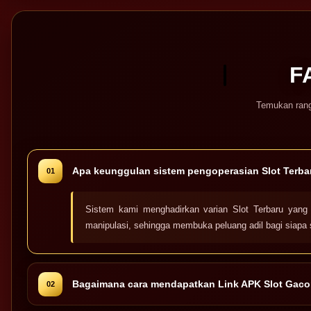
F
Temukan rang
Apa keunggulan sistem pengoperasian Slot Terbar
01
Sistem kami menghadirkan varian Slot Terbaru yang 
manipulasi, sehingga membuka peluang adil bagi siapa 
Bagaimana cara mendapatkan Link APK Slot Gacor
02