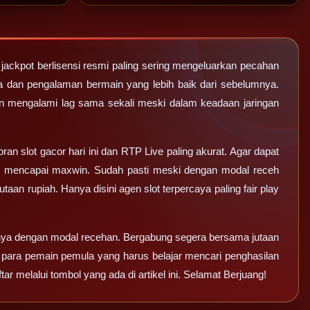
jackpot berlisensi resmi paling sering mengeluarkan pecahan
 dan pengalaman bermain yang lebih baik dari sebelumnya.
an mengalami lag sama sekali meski dalam keadaan jaringan
an slot gacor hari ini dan RTP Live paling akurat. Agar dapat
an mencapai maxwin. Sudah pasti meski dengan modal receh
an rupiah. Hanya disini agen slot terpercaya paling fair play
hanya dengan modal recehan. Bergabung segera bersama jutaan
k para pemain pemula yang harus belajar mencari penghasilan
 melalui tombol yang ada di artikel ini. Selamat Berjuang!