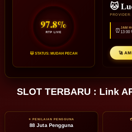
🐱 Lu
PROVIDER:
97.8%
JAM H
⏰
13:00 
RTP LIVE
🚀 AM
🐱 STATUS: MUDAH PECAH
SLOT TERBARU : Link APK
⭐ PENILAIAN PENGGUNA
88 Juta Pengguna