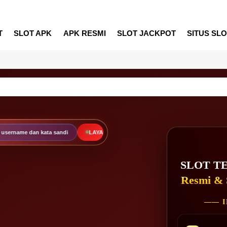
T
SLOT APK
APK RESMI
SLOT JACKPOT
SITUS SL
kata sandi
LAYANAN ONLINE
SLOT TERBARU
🔥 Update
24/7
SLOT T
Resmi & S
—— I