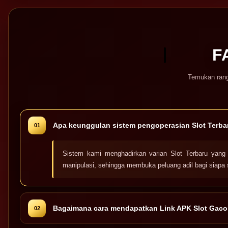
F
Temukan rang
Apa keunggulan sistem pengoperasian Slot Terbar
01
Sistem kami menghadirkan varian Slot Terbaru yang 
manipulasi, sehingga membuka peluang adil bagi siapa 
Bagaimana cara mendapatkan Link APK Slot Gacor
02