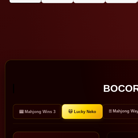
Layer Popup Close
BOCO
🀄 Mahjong Way
🎰 Mahjong Wins 3
🐱 Lucky Neko