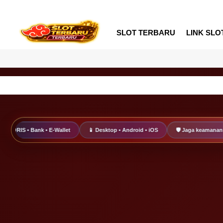
Skip
to
content
SLOT TERBARU
LINK SLO
Buka Info Lebih Lanjut
k • E-Wallet
📱 Desktop • Android • iOS
🛡️ Jaga keamanan username dan 