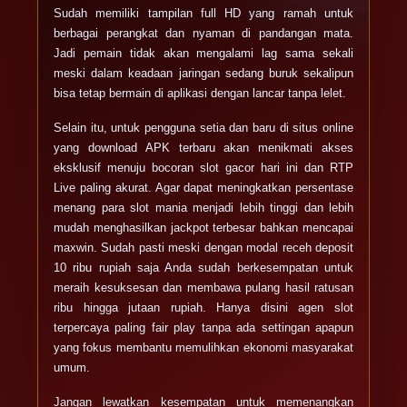
Sudah memiliki tampilan full HD yang ramah untuk
berbagai perangkat dan nyaman di pandangan mata.
Jadi pemain tidak akan mengalami lag sama sekali
meski dalam keadaan jaringan sedang buruk sekalipun
bisa tetap bermain di aplikasi dengan lancar tanpa lelet.
Selain itu, untuk pengguna setia dan baru di situs online
yang download APK terbaru akan menikmati akses
eksklusif menuju bocoran slot gacor hari ini dan RTP
Live paling akurat. Agar dapat meningkatkan persentase
menang para slot mania menjadi lebih tinggi dan lebih
mudah menghasilkan jackpot terbesar bahkan mencapai
maxwin. Sudah pasti meski dengan modal receh deposit
10 ribu rupiah saja Anda sudah berkesempatan untuk
meraih kesuksesan dan membawa pulang hasil ratusan
ribu hingga jutaan rupiah. Hanya disini agen slot
terpercaya paling fair play tanpa ada settingan apapun
yang fokus membantu memulihkan ekonomi masyarakat
umum.
Jangan lewatkan kesempatan untuk memenangkan