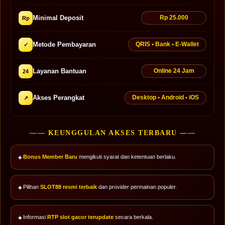
Minimal Deposit
Rp 25.000
Rp
Metode Pembayaran
QRIS • Bank • E-Wallet
✓
Layanan Bantuan
Online 24 Jam
24
Akses Perangkat
Desktop • Android • iOS
↗
—— KEUNGGULAN AKSES TERBARU ——
✦
Bonus Member Baru
mengikuti syarat dan ketentuan berlaku.
✦
Pilihan
SLOT88 resmi terbaik
dan provider permainan populer.
✦
Informasi
RTP slot gacor terupdate
secara berkala.