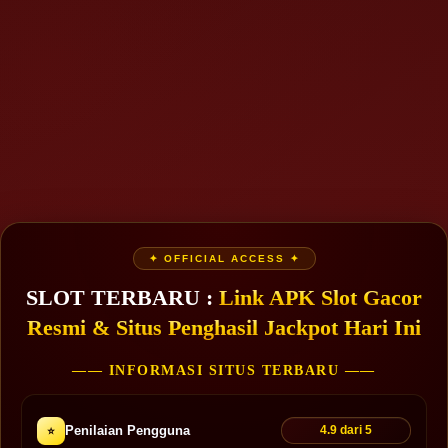
✦ OFFICIAL ACCESS ✦
SLOT TERBARU :
Link APK Slot Gacor
Resmi & Situs Penghasil Jackpot Hari Ini
—— INFORMASI SITUS TERBARU ——
Penilaian Pengguna
4.9 dari 5
⭐