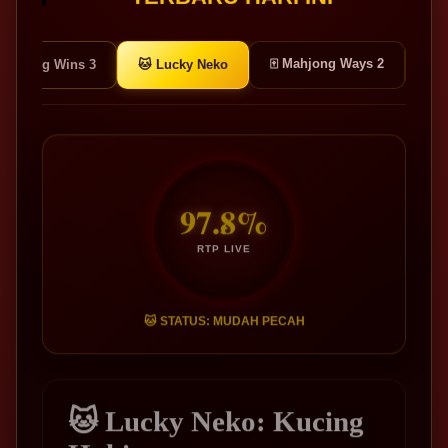
🀄 Mahjong Ways 2
⚡ O
Mahjong Wins 3
🐱 Lucky Neko
97.8%
RTP LIVE
🐱 STATUS: MUDAH PECAH
🐱 Lucky Neko: Kucing