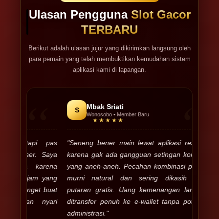
Ulasan Pengguna
Slot Gacor
TERBARU
Berikut adalah ulasan jujur yang dikirimkan langsung oleh
para pemain yang telah membuktikan kemudahan sistem
aplikasi kami di lapangan.
Mbak Sriati
S
W
Wonosobo • Member Baru
K
★★★★★
Ma
api pas
"Seneng bener main lewat aplikasi resmi ini
"Buat o
er. Saya
karena gak ada gangguan setingan komputer
kurang p
a karena
yang aneh-aneh. Pecahan kombinasi polanya
sangat
jam yang
murni natural dan sering dikasih bonus
langsung
get buat
putaran gratis. Uang kemenangan langsung
layar u
n nyari
ditransfer penuh ke e-wallet tanpa potongan
jujur, d
administrasi."