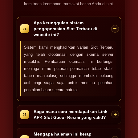
komitmen keamanan transaksi harian Anda di sini.
Apa keunggulan sistem
pengoperasian Slot Terbaru di
01
website ini?
Sistem kami menghadirkan varian Slot Terbaru
yang telah dioptimasi dengan skema server
mutakhir. Pembaruan otomatis ini berfungsi
menjaga ritme putaran permainan tetap stabil
tanpa manipulasi, sehingga membuka peluang
adil bagi siapa saja untuk memicu pecahan
perkalian besar secara natural.
Bagaimana cara mendapatkan Link
02
APK Slot Gacor Resmi yang valid?
Mengapa halaman ini kerap