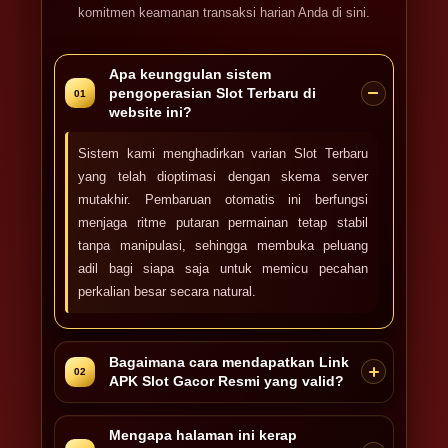
komitmen keamanan transaksi harian Anda di sini.
Apa keunggulan sistem
pengoperasian Slot Terbaru di
01
website ini?
Sistem kami menghadirkan varian Slot Terbaru
yang telah dioptimasi dengan skema server
mutakhir. Pembaruan otomatis ini berfungsi
menjaga ritme putaran permainan tetap stabil
tanpa manipulasi, sehingga membuka peluang
adil bagi siapa saja untuk memicu pecahan
perkalian besar secara natural.
Bagaimana cara mendapatkan Link
02
APK Slot Gacor Resmi yang valid?
Mengapa halaman ini kerap