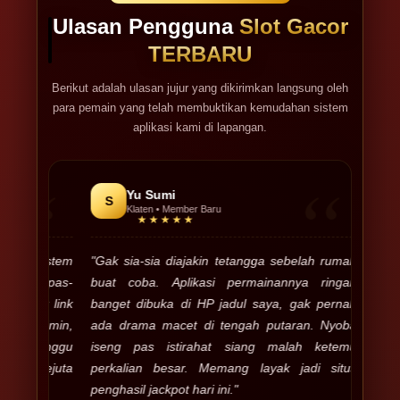
Ulasan Pengguna
Slot Gacor
TERBARU
Berikut adalah ulasan jujur yang dikirimkan langsung oleh
para pemain yang telah membuktikan kemudahan sistem
aplikasi kami di lapangan.
Yu Sumi
Ba
S
J
Klaten • Member Baru
Me
★★★★★
a sistem
"Gak sia-sia diajakin tetangga sebelah rumah
"Udah ke
mpet pas-
buat coba. Aplikasi permainannya ringan
sini sa
ewat link
banget dibuka di HP jadul saya, gak pernah
dan tra
 admin,
ada drama macet di tengah putaran. Nyoba
depo la
m minggu
iseng pas istirahat siang malah ketemu
sistem 
k sejuta
perkalian besar. Memang layak jadi situs
buat nge
penghasil jackpot hari ini."
pas."