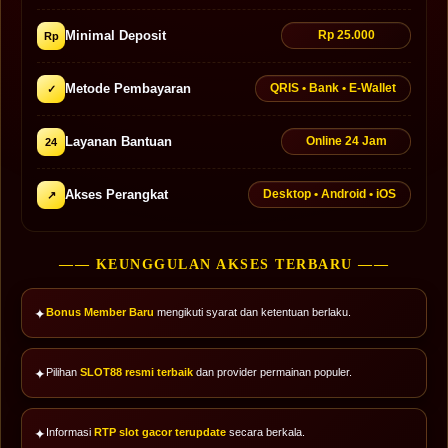
Minimal Deposit
Rp 25.000
Rp
Metode Pembayaran
QRIS • Bank • E-Wallet
✓
Layanan Bantuan
Online 24 Jam
24
Akses Perangkat
Desktop • Android • iOS
↗
—— KEUNGGULAN AKSES TERBARU ——
✦
Bonus Member Baru
mengikuti syarat dan ketentuan berlaku.
✦
Pilihan
SLOT88 resmi terbaik
dan provider permainan populer.
✦
Informasi
RTP slot gacor terupdate
secara berkala.