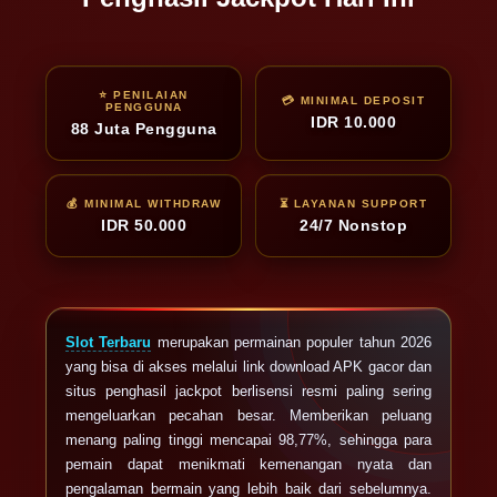
⭐ PENILAIAN
💳 MINIMAL DEPOSIT
PENGGUNA
IDR 10.000
88 Juta Pengguna
💰 MINIMAL WITHDRAW
⏳ LAYANAN SUPPORT
IDR 50.000
24/7 Nonstop
Slot Terbaru
merupakan permainan populer tahun 2026
yang bisa di akses melalui link download APK gacor dan
situs penghasil jackpot berlisensi resmi paling sering
mengeluarkan pecahan besar. Memberikan peluang
menang paling tinggi mencapai 98,77%, sehingga para
pemain dapat menikmati kemenangan nyata dan
pengalaman bermain yang lebih baik dari sebelumnya.