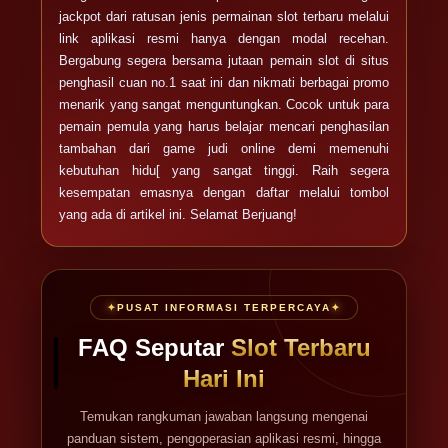
jackpot dari ratusan jenis permainan slot terbaru melalui
link aplikasi resmi hanya dengan modal recehan.
Bergabung segera bersama jutaan pemain slot di situs
penghasil cuan no.1 saat ini dan nikmati berbagai promo
menarik yang sangat menguntungkan. Cocok untuk para
pemain pemula yang harus belajar mencari penghasilan
tambahan dari game judi online demi memenuhi
kebutuhan hidu[ yang sangat tinggi. Raih segera
kesempatan emasnya dengan daftar melalui tombol
yang ada di artikel ini. Selamat Berjuang!
PUSAT INFORMASI TERPERCAYA
FAQ Seputar
Slot Terbaru
Hari Ini
Temukan rangkuman jawaban langsung mengenai
panduan sistem, pengoperasian aplikasi resmi, hingga