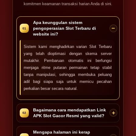
komitmen keamanan transaksi harian Anda di sini.
Apa keunggulan sistem
pengoperasian Slot Terbaru di
01
website ini?
Sistem kami menghadirkan varian Slot Terbaru
yang telah dioptimasi dengan skema server
mutakhir. Pembaruan otomatis ini berfungsi
menjaga ritme putaran permainan tetap stabil
tanpa manipulasi, sehingga membuka peluang
adil bagi siapa saja untuk memicu pecahan
perkalian besar secara natural.
Bagaimana cara mendapatkan Link
02
APK Slot Gacor Resmi yang valid?
Mengapa halaman ini kerap