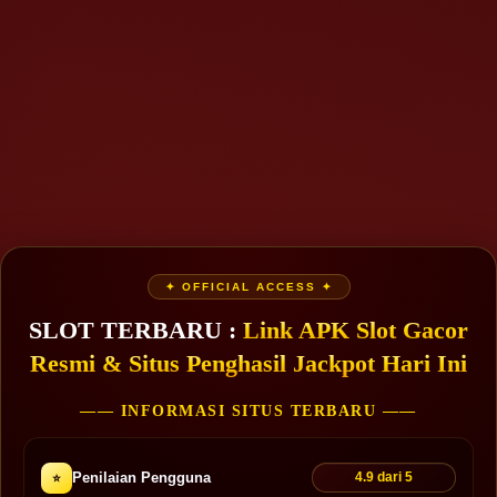
✦ OFFICIAL ACCESS ✦
SLOT TERBARU :
Link APK Slot Gacor
Resmi & Situs Penghasil Jackpot Hari Ini
—— INFORMASI SITUS TERBARU ——
Penilaian Pengguna
4.9 dari 5
⭐