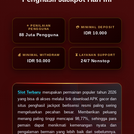
⭐ PENILAIAN
💳 MINIMAL DEPOSIT
PENGGUNA
IDR 10.000
88 Juta Pengguna
💰 MINIMAL WITHDRAW
⏳ LAYANAN SUPPORT
IDR 50.000
24/7 Nonstop
Slot Terbaru
merupakan permainan populer tahun 2026
yang bisa di akses melalui link download APK gacor dan
situs penghasil jackpot berlisensi resmi paling sering
mengeluarkan pecahan besar. Memberikan peluang
menang paling tinggi mencapai 98,77%, sehingga para
pemain dapat menikmati kemenangan nyata dan
pengalaman bermain yang lebih baik dari sebelumnya.