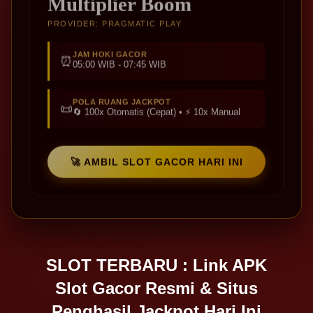
Multiplier Boom
PROVIDER: PRAGMATIC PLAY
JAM HOKI GACOR
⏰
05:00 WIB - 07:45 WIB
POLA RUANG JACKPOT
📜
🔄 100x Otomatis (Cepat) • ⚡ 10x Manual
🚀 AMBIL SLOT GACOR HARI INI
SLOT TERBARU : Link APK
Slot Gacor Resmi & Situs
Penghasil Jackpot Hari Ini