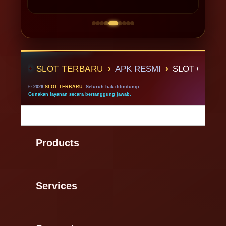
SLOT TERBARU
APK RESMI
SLOT GACOR 
© 2026
SLOT TERBARU
. Seluruh hak dilindungi.
Gunakan layanan secara bertanggung jawab.
Buka
Footer Navigation
Products
Buka
Services
Buka