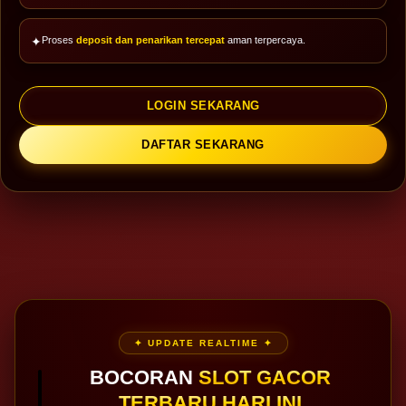
✦
Proses
deposit dan penarikan tercepat
aman terpercaya.
LOGIN SEKARANG
DAFTAR SEKARANG
Layer Popup Close
✦ UPDATE REALTIME ✦
BOCORAN
SLOT GACOR
TERBARU HARI INI