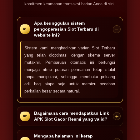
komitmen keamanan transaksi harian Anda di sini.
Apa keunggulan sistem
pengoperasian Slot Terbaru di
01
website ini?
Sistem kami menghadirkan varian Slot Terbaru
yang telah dioptimasi dengan skema server
mutakhir. Pembaruan otomatis ini berfungsi
menjaga ritme putaran permainan tetap stabil
tanpa manipulasi, sehingga membuka peluang
adil bagi siapa saja untuk memicu pecahan
perkalian besar secara natural.
Bagaimana cara mendapatkan Link
02
APK Slot Gacor Resmi yang valid?
Mengapa halaman ini kerap