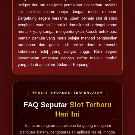
jackpot dari ratusan jenis permainan slot terbaru melalui
link aplikasi resmi hanya dengan modal recehan.
Bergabung segera bersama jutaan pemain slot di situs
penghasil cuan no.1 saat ini dan nikmati berbagai promo
menarik yang sangat menguntungkan. Cocok untuk para
pemain pemula yang harus belajar mencari penghasilan
tambahan dari game judi online demi memenuhi
kebutuhan hidu[ yang sangat tinggi. Raih segera
kesempatan emasnya dengan daftar melalui tombol
yang ada di artikel ini. Selamat Berjuang!
PUSAT INFORMASI TERPERCAYA
FAQ Seputar
Slot Terbaru
Hari Ini
Temukan rangkuman jawaban langsung mengenai
panduan sistem, pengoperasian aplikasi resmi, hingga